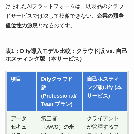
げられたAIプラットフォームは、既製品のクラウ
ドサービスでは決して模倣できない、
企業の競争
優位性の源泉
となるのです。
表1：Dify導入モデル比較：クラウド版 vs. 自己
ホスティング版（本サービス）
項目
Difyクラウド
自己ホスティ
版
ング版Dify (本
(Professional/
サービス)
Teamプラン)
データ
第三者
クライアント
セキュ
（AWS）の米
が管理するプ