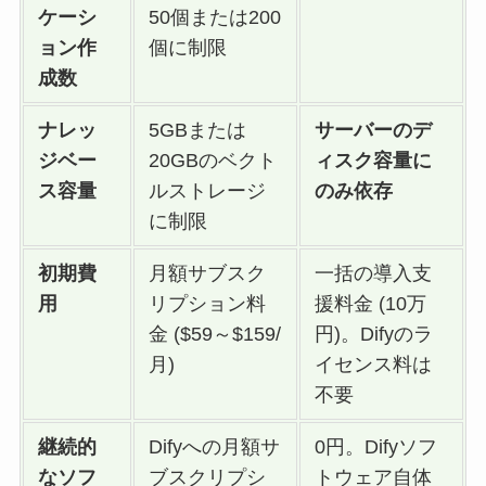
ケーシ
50個または200
ョン作
個に制限
成数
ナレッ
5GBまたは
サーバーのデ
ジベー
20GBのベクト
ィスク容量に
ス容量
ルストレージ
のみ依存
に制限
初期費
月額サブスク
一括の導入支
用
リプション料
援料金 (10万
金 ($59～$159/
円)。Difyのラ
月)
イセンス料は
不要
継続的
Difyへの月額サ
0円。Difyソフ
なソフ
ブスクリプシ
トウェア自体