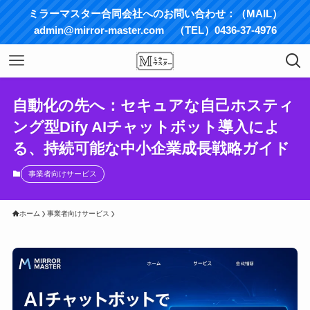
ミラーマスター合同会社へのお問い合わせ：（MAIL）
admin@mirror-master.com （TEL）0436-37-4976
自動化の先へ：セキュアな自己ホスティ
ング型Dify AIチャットボット導入によ
る、持続可能な中小企業成長戦略ガイド
事業者向けサービス
ホーム
事業者向けサービス