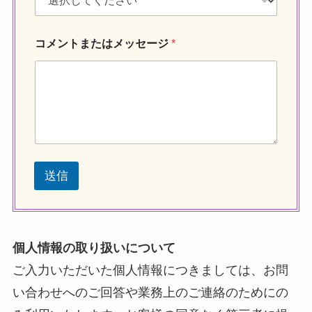
お
問
い
コメントまたはメッセージ
*
合
わ
せ
の
種
類
送信
個人情報の取り扱いについて
ご入力いただいた個人情報につきましては、お問
い合わせへのご回答や業務上のご連絡のためにの