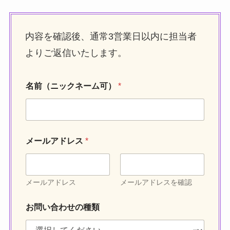
内容を確認後、通常3営業日以内に担当者
よりご返信いたします。
お
名前（ニックネーム可）
*
問
い
合
わ
せ
の
メールアドレス
*
種
類
メ
ー
メールアドレス
メールアドレスを確認
ル
ア
ド
お問い合わせの種類
レ
ス