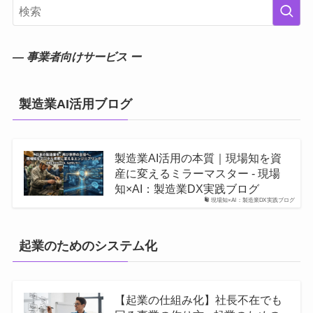
― 事業者向けサービス ー
製造業AI活用ブログ
製造業AI活用の本質｜現場知を資
産に変えるミラーマスター - 現場
知×AI：製造業DX実践ブログ
現場知×AI：製造業DX実践ブログ
起業のためのシステム化
【起業の仕組み化】社長不在でも