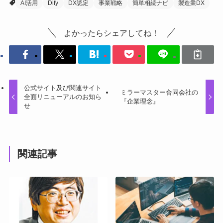
AI活用
Dify
DX認定
事業戦略
簡単相続ナビ
製造業DX
よかったらシェアしてね！
公式サイト及び関連サイト
ミラーマスター合同会社の
全面リニューアルのお知ら
『企業理念』
せ
関連記事