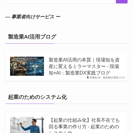
― 事業者向けサービス ー
製造業AI活用ブログ
製造業AI活用の本質｜現場知を資
産に変えるミラーマスター - 現場
知×AI：製造業DX実践ブログ
現場知×AI：製造業DX実践ブログ
起業のためのシステム化
【起業の仕組み化】社長不在でも
回る事業の作り方 - 起業のための