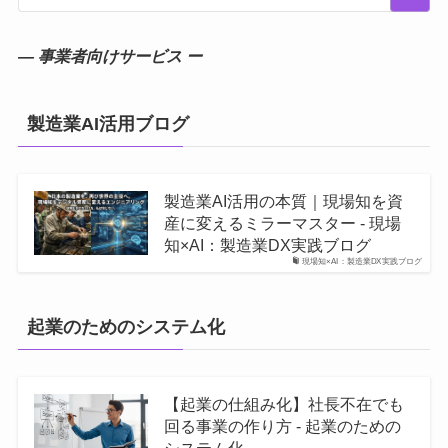
― 事業者向けサービス ー
製造業AI活用ブログ
製造業AI活用の本質｜現場知を資
産に変えるミラーマスター - 現場
知×AI：製造業DX実践ブログ
現場知×AI：製造業DX実践ブログ
起業のためのシステム化
【起業の仕組み化】社長不在でも
回る事業の作り方 - 起業のための