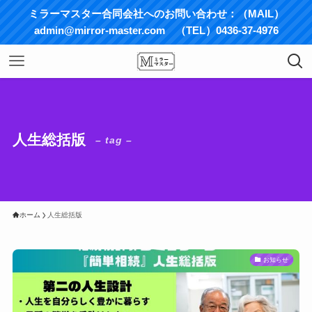
ミラーマスター合同会社へのお問い合わせ：（MAIL）
admin@mirror-master.com （TEL）0436-37-4976
人生総括版
– tag –
ホーム
人生総括版
お知らせ