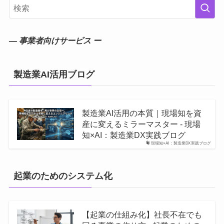
― 事業者向けサービス ー
製造業AI活用ブログ
製造業AI活用の本質｜現場知を資
産に変えるミラーマスター - 現場
知×AI：製造業DX実践ブログ
現場知×AI：製造業DX実践ブログ
起業のためのシステム化
【起業の仕組み化】社長不在でも