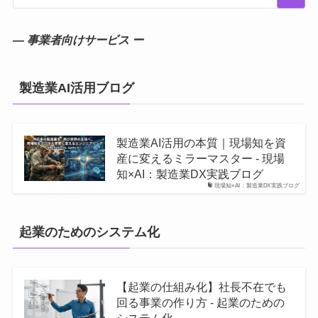
― 事業者向けサービス ー
製造業AI活用ブログ
製造業AI活用の本質｜現場知を資
産に変えるミラーマスター - 現場
知×AI：製造業DX実践ブログ
現場知×AI：製造業DX実践ブログ
起業のためのシステム化
【起業の仕組み化】社長不在でも
回る事業の作り方 - 起業のための