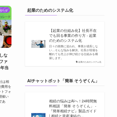
起業のためのシステム化
知らせ
【起業の仕組み化】社長不在
でも回る事業の作り方 - 起業
のためのシステム化
日々の雑務に追われ、事業が成長しな
い…そんな悩みを解決。社長が現場を
離れても売上が伸び続ける仕組みを構
しな
築します。
ファ
起業のためのシステム化
4年当
AIチャットボット「簡単 そうぞくん」
弊社は相
発費用を
ットフォ
開催い
相続の悩みはAIへ！24時間無
であ
料相談「簡単 そうぞくん」 -
『簡単相続ナビ』製品ガイド
| 相続と資産凍結の...