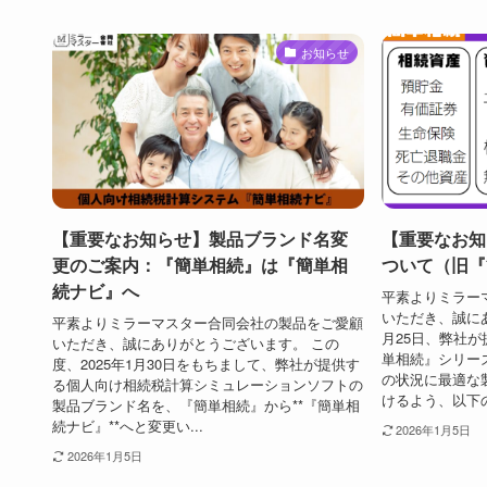
お知らせ
【重要なお知らせ】製品ブランド名変
【重要なお知
更のご案内：『簡単相続』は『簡単相
ついて（旧『
続ナビ』へ
平素よりミラー
いただき、誠にあ
平素よりミラーマスター合同会社の製品をご愛顧
月25日、弊社
いただき、誠にありがとうございます。 この
単相続』シリー
度、2025年1月30日をもちまして、弊社が提供す
の状況に最適な
る個人向け相続税計算シミュレーションソフトの
けるよう、以下の通
製品ブランド名を、『簡単相続』から**『簡単相
続ナビ』**へと変更い...
2026年1月5日
2026年1月5日