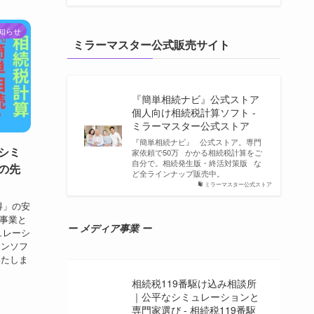
知らせ
ミラーマスター公式販売サイト
『簡単相続ナビ』公式ストア
個人向け相続税計算ソフト -
ミラーマスター公式ストア
『簡単相続ナビ』 公式ストア。専門
シミ
家依頼で50万 かかる相続税計算をご
自分で。相続発生版・終活対策版 な
の先
ど全ラインナップ販売中。
）
ミラーマスター公式ストア
得」の安
業事業と
ー メディア事業 ー
ュレーシ
ョンソフ
いたしま
相続税119番駆け込み相談所
｜公平なシミュレーションと
専門家選び - 相続税119番駆