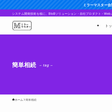
ミラーマスター合同会社
システム開発技術を核に、BtoBソリューション・自社プロダクト・We
トッ
簡単相続
– tag –
ホーム
簡単相続