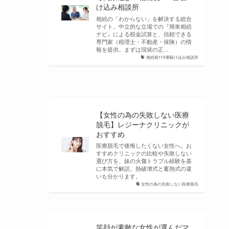
け込み相談所
相続の「わからない」を解決する総合
サイト。中立的な立場での『簡単相続
ナビ』による税金試算と、信頼できる
専門家（税理士・不動産・保険）の情
報を提供。まずは現状の正...
相続税119番駆け込み相談所
【女性の為の失敗しない医療
脱毛】レジーナクリニックが
おすすめ
医療脱毛で後悔したくない女性へ。お
すすめクリニックの比較や失敗しない
選び方を、妹の火傷トラブル経験を基
に本気で解説。熱破壊式と蓄熱式の違
いも分かります。
女性の為の失敗しない医療脱毛
笑顔が素敵な女性が選んだマ