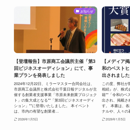
お知らせ
【登壇報告】市原商工会議所主催「第3
【メディア掲
回ビジネスオーディション」にて、事
和のベストヒ
業プランを発表しました
出されました
2024年12月22日、ミラーマスター合同会社は、
この度、弊社が
市原商工会議所と株式会社千葉日報デジタルが主
相続』が、株式
催する創業者支援事業「市原未来創業プロジェク
籍**「令和のベス
ト」の集大成となる**「第3回ビジネスオーディ
出され、掲載さ
ション」**に登壇いたしました。 本イベント
す。 本書は、
は、市内の有望な創業者...
ナルや、人々の暮ら
2026年1月5日
2026年1月5日