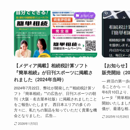
お知らせ
【メディア掲載】相続税計算ソフト
【お知らせ】
『簡単相続』が日刊スポーツに掲載さ
販売開始（20
れました（2024年当時）
― 終活の第一
ることから ― 
2024年7月22日、弊社が開発した**相続税計算ソ
年6月10日より
フト『簡単相続』**の広告が、日刊スポーツの朝
レータ『簡単相
刊（大阪・名古屋本社版）に掲載されましたこと
開始いたしまし
をご報告いたします。 西日本エリアの多くの
価が、最適な相..
方々に、私たちの製品を知っていただく貴重な機
会となりました。 広告...
2025年10月29日
2026年1月5日