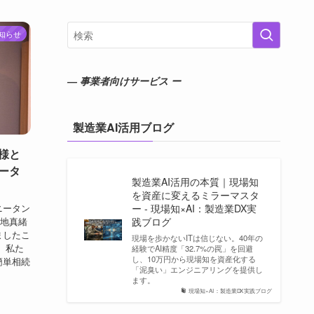
知らせ
― 事業者向けサービス ー
製造業AI活用ブログ
様と
ータ
製造業AI活用の本質｜現場知
を資産に変えるミラーマスタ
ニータン
ー - 現場知×AI：製造業DX実
宮地真緒
践ブログ
ましたこ
現場を歩かないITは信じない。40年の
、私た
経験でAI精度「32.7%の罠」を回避
し、10万円から現場知を資産化する
簡単相続
「泥臭い」エンジニアリングを提供し
ます。
現場知×AI：製造業DX実践ブログ