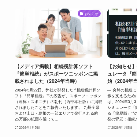
お知らせ
【メディア掲載】相続税計算ソフト
【お知らせ】
『簡単相続』がスポーツニッポンに掲
ュレータ『簡
載されました（2024年当時）
始（2024年
2024年5月22日、弊社が開発した**相続税計算ソ
― 突然の相続
フト『簡単相続』**の広告が、スポーツニッポン
歩を支えるため
（通称：スポニチ）の朝刊（西部本社版）に掲載
は、2024年3
されましたことをご報告いたします。 九州全県
シミュレータ『
および山口・島根の一部エリアで発行される約
る「簡易版」**
25万部の紙面を通じて...
発の背景：相続が
2026年1月5日
2026年1月5日