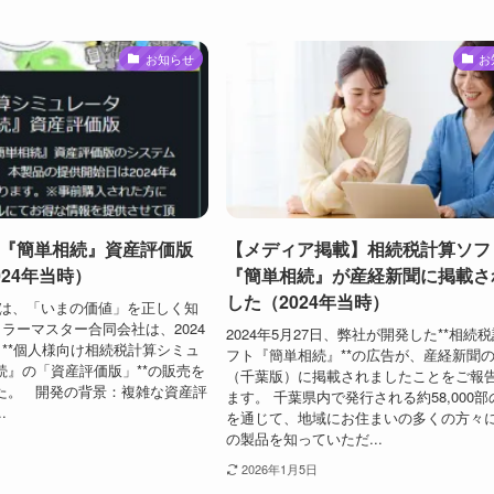
お知らせ
お
『簡単相続』資産評価版
【メディア掲載】相続税計算ソフ
24年当時）
『簡単相続』が産経新聞に掲載さ
した（2024年当時）
歩は、「いまの価値」を正しく知
ミラーマスター合同会社は、2024
2024年5月27日、弊社が開発した**相続
、**個人様向け相続税計算シミュ
フト『簡単相続』**の広告が、産経新聞
続』の「資産評価版」**の販売を
（千葉版）に掲載されましたことをご報
た。 開発の背景：複雑な資産評
ます。 千葉県内で発行される約58,000
.
を通じて、地域にお住まいの多くの方々
の製品を知っていただ...
2026年1月5日