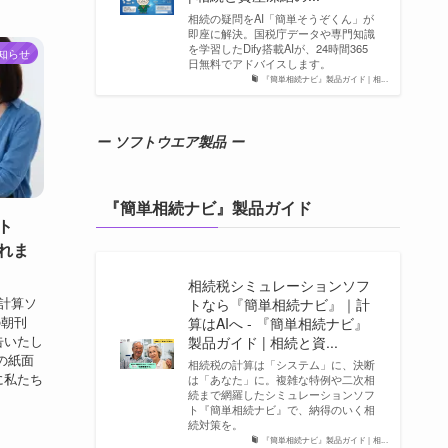
相続の疑問をAI「簡単そうぞくん」が
即座に解決。国税庁データや専門知識
を学習したDify搭載AIが、24時間365
知らせ
日無料でアドバイスします。
『簡単相続ナビ』製品ガイド | 相...
ー ソフトウエア製品 ー
『簡単相続ナビ』製品ガイド
ト
れま
相続税シミュレーションソフ
税計算ソ
トなら『簡単相続ナビ』｜計
の朝刊
算はAIへ - 『簡単相続ナビ』
告いたし
製品ガイド | 相続と資...
部の紙面
相続税の計算は「システム」に、決断
に私たち
は「あなた」に。複雑な特例や二次相
続まで網羅したシミュレーションソフ
ト『簡単相続ナビ』で、納得のいく相
続対策を。
『簡単相続ナビ』製品ガイド | 相...