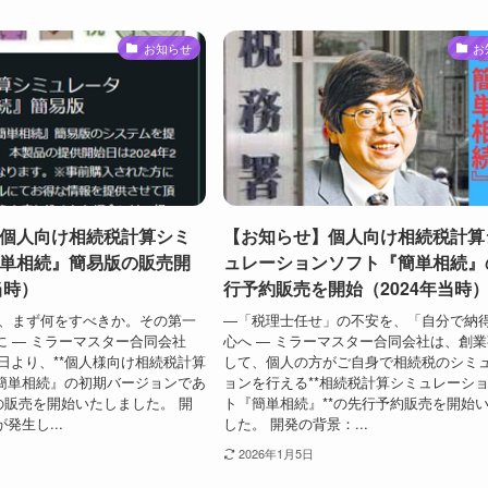
お知らせ
お
個人向け相続税計算シミ
【お知らせ】個人向け相続税計算
単相続』簡易版の販売開
ュレーションソフト『簡単相続』
当時）
行予約販売を開始（2024年当時
に、まず何をすべきか。その第一
―「税理士任せ」の不安を、「自分で納
に ― ミラーマスター合同会社
心へ ― ミラーマスター合同会社は、創
月3日より、**個人様向け相続税計算
して、個人の方がご自身で相続税のシミ
簡単相続』の初期バージョンであ
ョンを行える**相続税計算シミュレーシ
の販売を開始いたしました。 開
ト『簡単相続』**の先行予約販売を開始
発生し...
した。 開発の背景：...
2026年1月5日