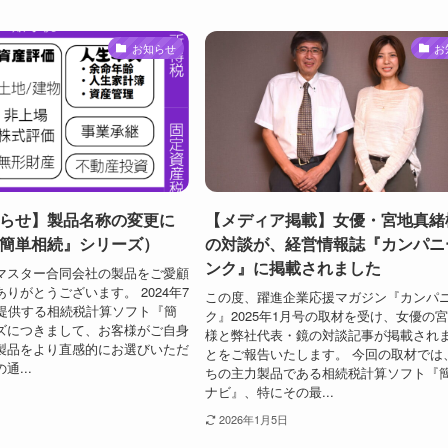
お知らせ
お
らせ】製品名称の変更に
【メディア掲載】女優・宮地真緒
簡単相続』シリーズ）
の対談が、経営情報誌『カンパニ
ンク』に掲載されました
マスター合同会社の製品をご愛顧
りがとうございます。 2024年7
この度、躍進企業応援マガジン『カンパ
が提供する相続税計算ソフト『簡
ク』2025年1月号の取材を受け、女優の
ズにつきまして、お客様がご自身
様と弊社代表・鏡の対談記事が掲載され
製品をより直感的にお選びいただ
とをご報告いたします。 今回の取材では
...
ちの主力製品である相続税計算ソフト『
ナビ』、特にその最...
2026年1月5日