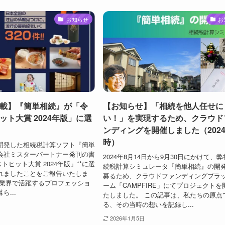
お知らせ
お
載】『簡単相続』が「令
【お知らせ】「相続を他人任せに
ット大賞 2024年版」に選
い！」を実現するため、クラウド
ンディングを開催しました（202
時）
開発した相続税計算ソフト『簡単
会社ミスターパートナー発刊の書
2024年8月14日から9月30日にかけて、
トヒット大賞 2024年版」**に選
続税計算シミュレータ『簡単相続』の開
れましたことをご報告いたしま
募るため、クラウドファンディングプラ
各業界で活躍するプロフェッショ
ーム「CAMPFIRE」にてプロジェクトを
...
たしました。 この記事は、私たちの原点
る、その当時の想いを記録し...
2026年1月5日