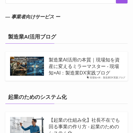
― 事業者向けサービス ー
製造業AI活用ブログ
製造業AI活用の本質｜現場知を資
産に変えるミラーマスター - 現場
知×AI：製造業DX実践ブログ
現場知×AI：製造業DX実践ブログ
起業のためのシステム化
【起業の仕組み化】社長不在でも
回る事業の作り方 - 起業のための