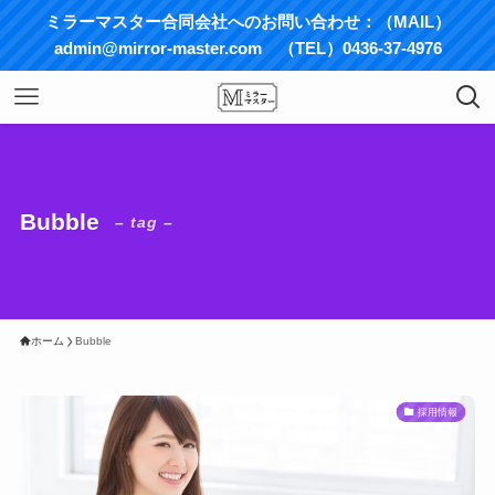
ミラーマスター合同会社へのお問い合わせ：（MAIL）
admin@mirror-master.com （TEL）0436-37-4976
Bubble
– tag –
ホーム
Bubble
採用情報