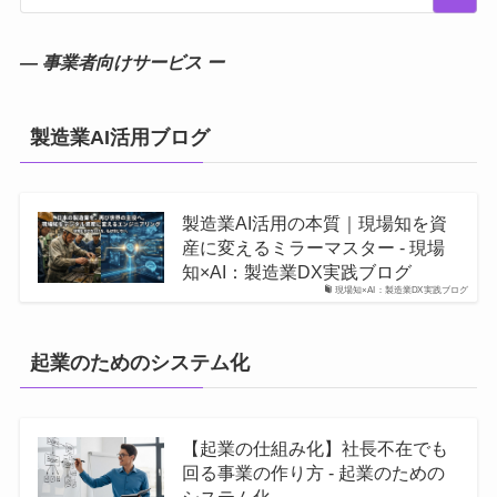
― 事業者向けサービス ー
製造業AI活用ブログ
製造業AI活用の本質｜現場知を資
産に変えるミラーマスター - 現場
知×AI：製造業DX実践ブログ
現場知×AI：製造業DX実践ブログ
起業のためのシステム化
【起業の仕組み化】社長不在でも
回る事業の作り方 - 起業のための