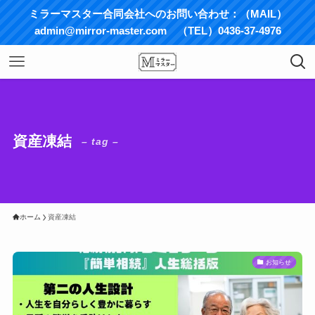
ミラーマスター合同会社へのお問い合わせ：（MAIL）
admin@mirror-master.com （TEL）0436-37-4976
資産凍結
– tag –
ホーム
資産凍結
お知らせ